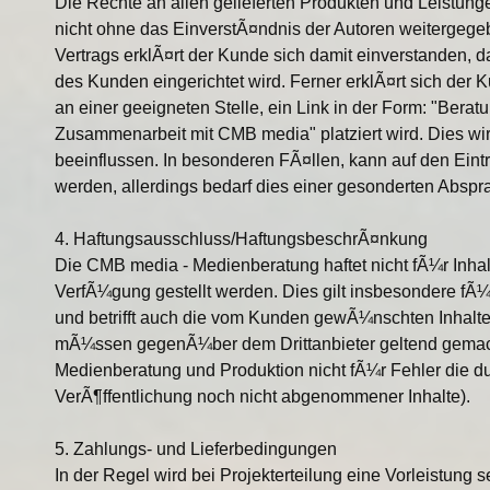
Die Rechte an allen gelieferten Produkten und Leistung
nicht ohne das EinverstÃ¤ndnis der Autoren weitergegeb
Vertrags erklÃ¤rt der Kunde sich damit einverstanden, 
des Kunden eingerichtet wird. Ferner erklÃ¤rt sich der 
an einer geeigneten Stelle, ein Link in der Form: "Bera
Zusammenarbeit mit CMB media" platziert wird. Dies w
beeinflussen. In besonderen FÃ¤llen, kann auf den Eintra
werden, allerdings bedarf dies einer gesonderten Abspr
4. Haftungsausschluss/HaftungsbeschrÃ¤nkung
Die CMB media - Medienberatung haftet nicht fÃ¼r Inhal
VerfÃ¼gung gestellt werden. Dies gilt insbesondere fÃ¼
und betrifft auch die vom Kunden gewÃ¼nschten Inhalt
mÃ¼ssen gegenÃ¼ber dem Drittanbieter geltend gemach
Medienberatung und Produktion nicht fÃ¼r Fehler die dur
VerÃ¶ffentlichung noch nicht abgenommener Inhalte).
5. Zahlungs- und Lieferbedingungen
In der Regel wird bei Projekterteilung eine Vorleistun