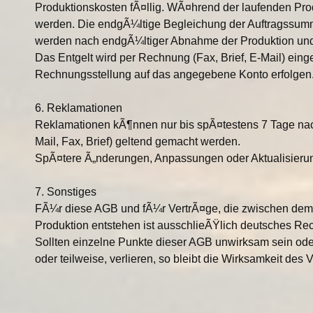
Produktionskosten fÃ¤llig. WÃ¤hrend der laufenden Pro
werden. Die endgÃ¼ltige Begleichung der Auftragssumm
werden nach endgÃ¼ltiger Abnahme der Produktion und 
Das Entgelt wird per Rechnung (Fax, Brief, E-Mail) ein
Rechnungsstellung auf das angegebene Konto erfolgen
6. Reklamationen
Reklamationen kÃ¶nnen nur bis spÃ¤testens 7 Tage nach
Mail, Fax, Brief) geltend gemacht werden.
SpÃ¤tere Ã„nderungen, Anpassungen oder Aktualisierun
7. Sonstiges
FÃ¼r diese AGB und fÃ¼r VertrÃ¤ge, die zwischen de
Produktion entstehen ist ausschlieÃŸlich deutsches Rec
Sollten einzelne Punkte dieser AGB unwirksam sein od
oder teilweise, verlieren, so bleibt die Wirksamkeit des